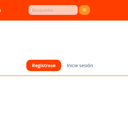
a
IR
Regístrese
Inicie sesión