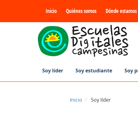
Inicio
Quiénes somos
Dónde estamos
Soy líder
Soy estudiante
Soy p
Inicio
Soy líder